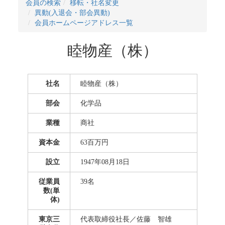
会員の検索
移転・社名変更
異動(入退会・部会異動)
会員ホームページアドレス一覧
睦物産（株）
社名
睦物産（株）
部会
化学品
業種
商社
資本金
63百万円
設立
1947年08月18日
従業員
39名
数(単
体)
東京三
代表取締役社長／佐藤 智雄