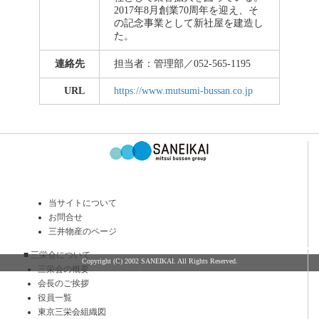
2017年8月創業70周年を迎え、そ
の記念事業として新社屋を建造し
た。
連絡先
担当者：管理部／052-565-1195
URL
https://www.mutsumi-bussan.co.jp
当サイトについて
お問合せ
三井物産のページ
■
三栄会について
Copyright (C) 2002 SANEIKAI. All Rights Reserved.
三栄会の概要
会長のご挨拶
役員一覧
東京三栄会組織図