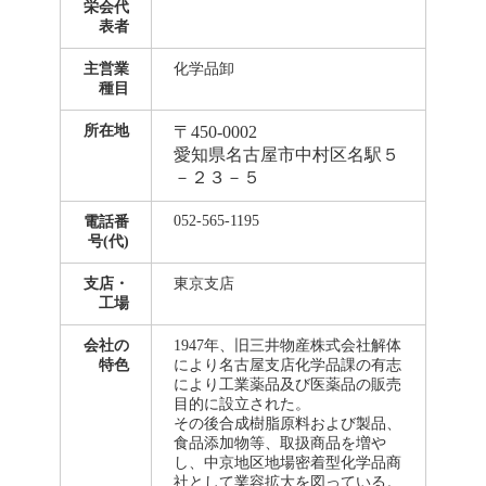
栄会代
表者
主営業
化学品卸
種目
所在地
〒450-0002
愛知県名古屋市中村区名駅５
－２３－５
052-565-1195
電話番
号(代)
支店・
東京支店
工場
会社の
1947年、旧三井物産株式会社解体
特色
により名古屋支店化学品課の有志
により工業薬品及び医薬品の販売
目的に設立された。
その後合成樹脂原料および製品、
食品添加物等、取扱商品を増や
し、中京地区地場密着型化学品商
社として業容拡大を図っている。