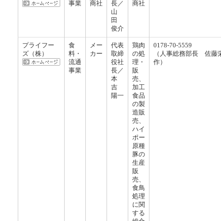
事業
商社
長／
商社
山
田
俊介
プライフー
食
メー
代表
鶏肉
0178-70-5559
ズ（株）
料・
カー
取締
の処
（人事総務部長 佐藤
流通
役社
理・
作）
事業
長／
販
本
売、
吉
加工
陽一
食品
の製
造販
売、
ハイ
ポー
原種
豚の
生産
販
売、
食鳥
処理
に関
する