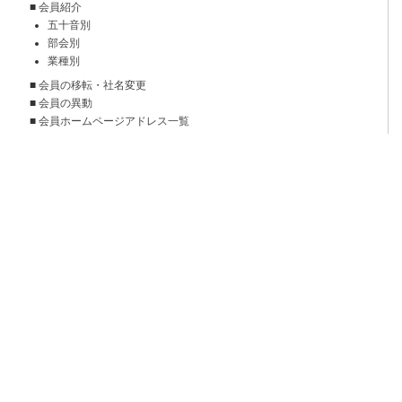
■
会員紹介
五十音別
部会別
業種別
■
会員の移転・社名変更
■
会員の異動
■
会員ホームページアドレス一覧