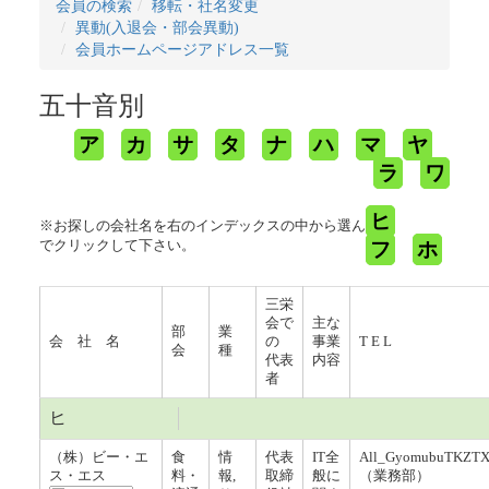
会員の検索
移転・社名変更
異動(入退会・部会異動)
会員ホームページアドレス一覧
五十音別
ア
カ
サ
タ
ナ
ハ
マ
ヤ
ラ
ワ
ヒ
※お探しの会社名を右のインデックスの中から選ん
でクリックして下さい。
フ
ホ
三栄
会で
主な
部
業
会 社 名
の
事業
T E L
会
種
代表
内容
者
ヒ
（株）ビー・エ
食
情
代表
IT全
All_GyomubuTKZTX@
ス・エス
料・
報,
取締
般に
（業務部）