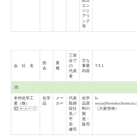
総合
エン
ジニ
アリ
ング
等
三栄
会で
主な
部
業
会 社 名
の
事業
T E L
会
種
代表
内容
者
ホ
本州化学工
化学
メー
代表
化学
h-
業（株）
品
カー
取締
品原
ooya@honshuchemical.c
役社
料の
（大家啓伸）
長／
製
平
造・
岩
販売
健司