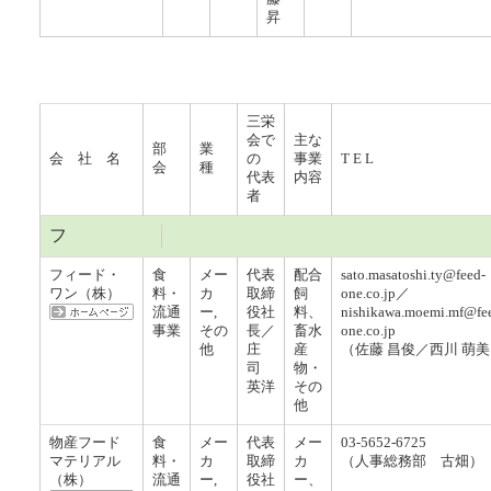
昇
三栄
会で
主な
部
業
会 社 名
の
事業
T E L
会
種
代表
内容
者
フ
フィード・
食
メー
代表
配合
sato.masatoshi.ty@feed-
ワン（株）
料・
カ
取締
飼
one.co.jp／
流通
ー,
役社
料、
nishikawa.moemi.mf@fe
事業
その
長／
畜水
one.co.jp
他
庄
産
（佐藤 昌俊／西川 萌
司
物・
英洋
その
他
物産フード
食
メー
代表
メー
03-5652-6725
マテリアル
料・
カ
取締
カ
（人事総務部 古畑）
（株）
流通
ー,
役社
ー、