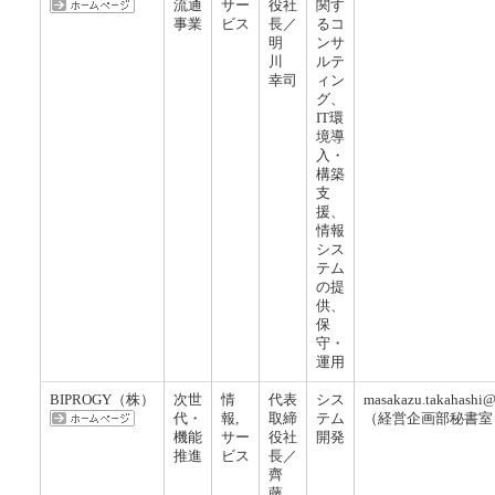
流通
サー
役社
関す
事業
ビス
長／
るコ
明
ンサ
川
ルテ
幸司
ィン
グ、
IT環
境導
入・
構築
支
援、
情報
シス
テム
の提
供、
保
守・
運用
BIPROGY（株）
次世
情
代表
シス
masakazu.takahashi@
代・
報,
取締
テム
（経営企画部秘書室
機能
サー
役社
開発
推進
ビス
長／
齊
藤